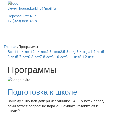
clever_house.kurkino@mail.ru
Перезвоните мне
+7 (929) 528-48-81
Toggl
naviga
Главная
/
Программы
Все
11-14 лет
12-14 лет
2-3 года
2.5-3 года
3-4 года
4-5 лет
5-
6 лет
5-7 лет
6-8 лет
7-8 лет
8-10 лет
8-11 лет
8-12 лет
Программы
Подготовка к школе
Вашему сыну или дочери исполнилось 4 — 5 лет и перед
вами встает вопрос: не пора ли начинать готовиться к
школе?