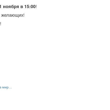
1 ноября в 15:00
!
х желающих!
!
 в мир…